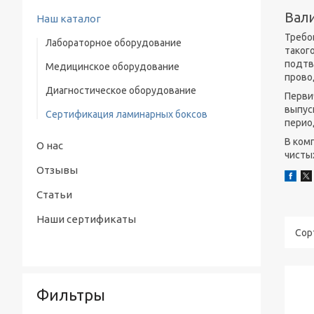
Вал
Наш каталог
Требо
Лабораторное оборудование
таког
подтв
Медицинское оборудование
Водяная баня-термостат
прово
Диагностическое оборудование
Низкотемпературные стерилизаторы
Перви
выпус
Сертификация ламинарных боксов
Ламинарные боксы
перио
В ком
Системы очистки воды
О нас
чистых
Лабораторные инкубаторы
Отзывы
Сушильные шкафы
Статьи
Наши сертификаты
Центрифуги
Лабораторные печи
Дезинтегратор
Фильтры
Автоклав