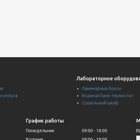
Лабораторное оборудов
ии
Ламинарные боксы
и оплата
Водяная баня-термостат
Сушильный шкаф
График работы
М
Понедельник
09:00
18:00
Б
Вторник
09:00
18:00