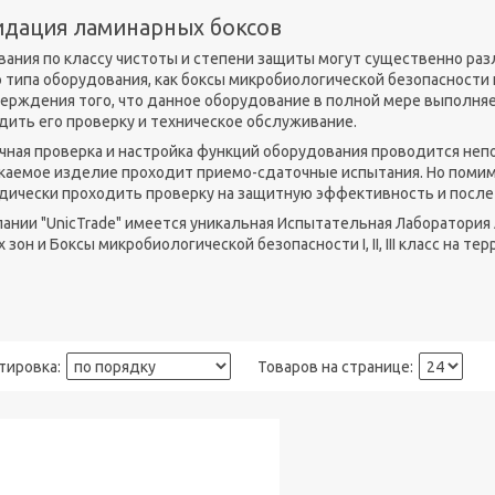
идация ламинарных боксов
вания по классу чистоты и степени защиты могут существенно раз
о типа оборудования, как боксы микробиологической безопасности 
ерждения того, что данное оборудование в полной мере выполня
дить его проверку и техническое обслуживание.
чная проверка и настройка функций оборудования проводится неп
каемое изделие проходит приемо-сдаточные испытания. Но помим
дически проходить проверку на защитную эффективность и после 
пании "UnicTrade" имеется уникальная Испытательная Лаборатори
 зон и Боксы микробиологической безопасности I, II, III класс на т