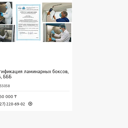
тификация ламинарных боксов,
, БББ
55058
60 000 ₸
727) 220-69-02