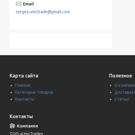
sergey.unictrade@gmail.com
Карта сайта
Полезное
Главная
О компан
Категории товаров
Доставка 
Контакты
Статьи
Контакты
ТОО «UnicTrade»