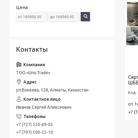
Морозильные камеры
Цена
Дозаторы
Мешалки
Вытяжной шкаф
Очистительное оборудование
Контакты
Амплификатор
Лабораторный стенд
ТОО «UnicTrade»
Сер
ШББ
ул.Бокеева, 128, Алматы, Казахстан
от 1
Иванов Сергей Алексеевич
+7 (
+7 (727) 220-69-02
+7 (701) 100-22-10