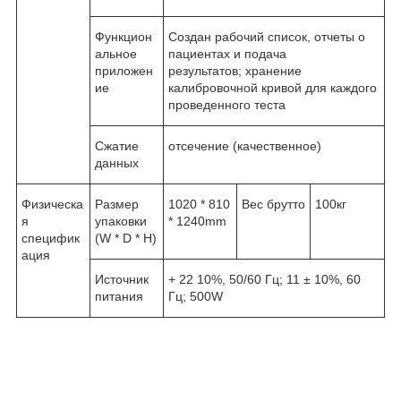
Функцион
Создан рабочий список, отчеты о
альное
пациентах и подача
приложен
результатов; хранение
ие
калибровочной кривой для каждого
проведенного теста
Сжатие
отсечение (качественное)
данных
Физическа
Размер
1020 * 810
Вес брутто
100кг
я
упаковки
* 1240mm
специфик
(W * D * H)
ация
Источник
+ 22 10%, 50/60 Гц; 11 ± 10%, 60
питания
Гц; 500W