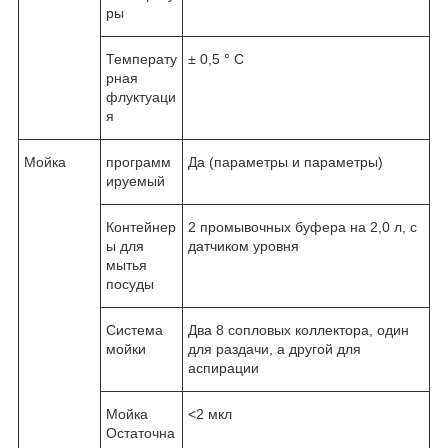
ры
Температу
± 0,5 ° С
рная
флуктуаци
я
Мойка
программ
Да (параметры и параметры)
ируемый
Контейнер
2 промывочных буфера на 2,0 л, с
ы для
датчиком уровня
мытья
посуды
Система
Два 8 сопловых коллектора, один
мойки
для раздачи, а другой для
аспирации
Мойка
<2 мкл
Остаточна