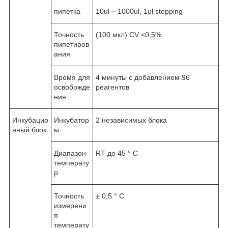
пипетка
10ul ~ 1000ul, 1ul stepping
Точность
(100 мкл) CV <0,5%
пипетиров
ания
Время для
4 минуты с добавлением 96
освобожде
реагентов
ния
Инкубацио
Инкубатор
2 независимых блока
нный блок
ы
Диапазон
RT до 45 ° C
температу
р
Точность
± 0,5 ° С
измерени
я
температу