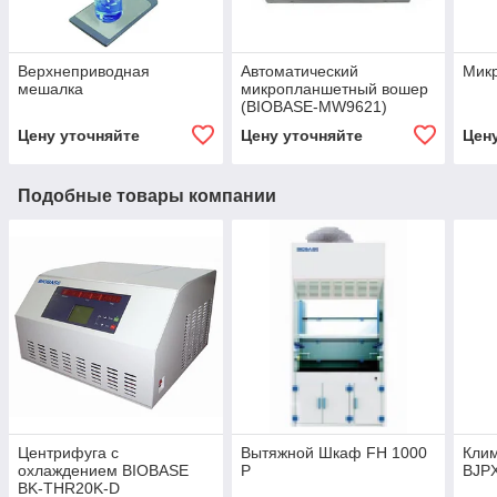
Верхнеприводная
Автоматический
Мик
мешалка
микропланшетный вошер
(BIOBASE-MW9621)
Цену уточняйте
Цену уточняйте
Цен
Подобные товары компании
Центрифуга с
Вытяжной Шкаф FH 1000
Клим
охлаждением BIOBASE
P
BJP
BK-THR20K-D