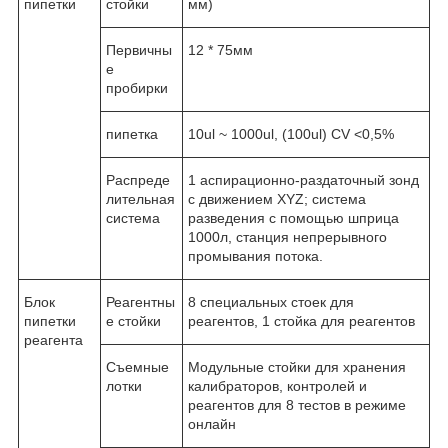
пипетки
стойки
мм)
Первичны
12 * 75мм
е
пробирки
пипетка
10ul ~ 1000ul, (100ul) CV <0,5%
Распреде
1 аспирационно-раздаточный зонд
лительная
с движением XYZ; система
система
разведения с помощью шприца
1000л, станция непрерывного
промывания потока.
Блок
Реагентны
8 специальных стоек для
пипетки
е стойки
реагентов, 1 стойка для реагентов
реагента
Съемные
Модульные стойки для хранения
лотки
калибраторов, контролей и
реагентов для 8 тестов в режиме
онлайн