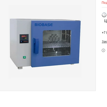
Под
Ц
+7 
Зак