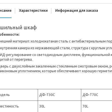
исание
Характеристики
Информация для заказа
ушильный шкаф
обенности:
Внешний материал: холоднокатаная сталь с антибактериальным п
нутренняя камера из нержавеющей стали, структура с круглым угл
ПИД-регулирование со светодиодным дисплеем, функциональной кл
итой от перегрева.
Дверь с двухслойным закаленным стеклянным смотровым окном, 
ликоновым уплотнением, которые обеспечивают хорошую гермети
одель
ДФ-T30C
ДФ-T70C
местимость
30L
70L