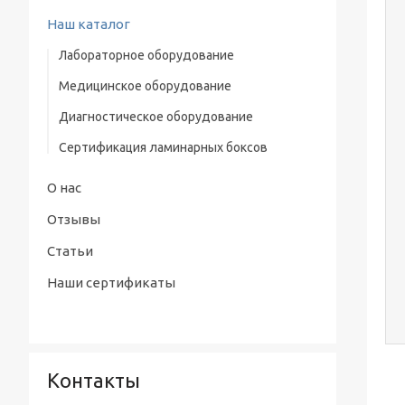
Наш каталог
Лабораторное оборудование
Медицинское оборудование
Водяная баня-термостат
Диагностическое оборудование
Низкотемпературные стерилизаторы
Сертификация ламинарных боксов
Ламинарные боксы
Системы очистки воды
О нас
Лабораторные инкубаторы
Отзывы
Сушильные шкафы
Статьи
Наши сертификаты
Центрифуги
Лабораторные печи
Дезинтегратор
Контакты
Автоклав