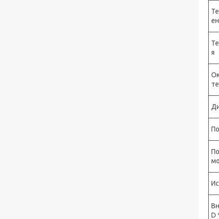
Те
ен
Те
я
О
те
Ди
По
П
м
Ис
Вн
D 