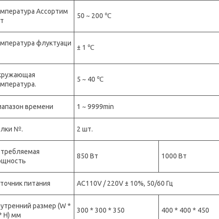
мпература Ассортим
50 ~ 200 ℃
т
мпература флуктуаци
± 1 ℃
кружающая
5 ~ 40 ℃
мпература.
апазон времени
1 ~ 9999min
лки №.
2 шт.
отребляемая
850 Вт
1000 Вт
ощность
точник питания
AC110V / 220V ± 10%, 50/60 Гц
утренний размер (W *
300 * 300 * 350
400 * 400 * 450
* H) мм