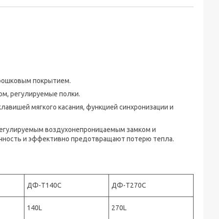
орошковым покрытием.
ом, регулируемые полки.
авишей мягкого касания, функцией синхронизации и
регулируемым воздухонепроницаемым замком и
чность и эффективно предотвращают потерю тепла.
ДФ-T140C
ДФ-T270C
140L
270L