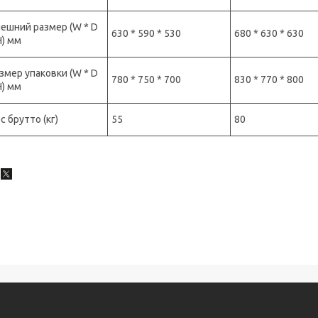
ешний размер (W * D
630 * 590 * 530
680 * 630 * 630
H) мм
змер упаковки (W * D
780 * 750 * 700
830 * 770 * 800
H) мм
с брутто (кг)
55
80