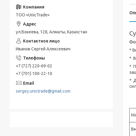
Морозильные камеры
Оп
Дозаторы
ТОО «UnicTrade»
Мешалки
ул.Бокеева, 128, Алматы, Казахстан
С
Вытяжной шкаф
Ос
Очистительное оборудование
Иванов Сергей Алексеевич
* 
Амплификатор
* В
+7 (727) 220-69-02
* 
Лабораторный стенд
защ
+7 (701) 100-22-10
* 
си
sergey.unictrade@gmail.com
М
В