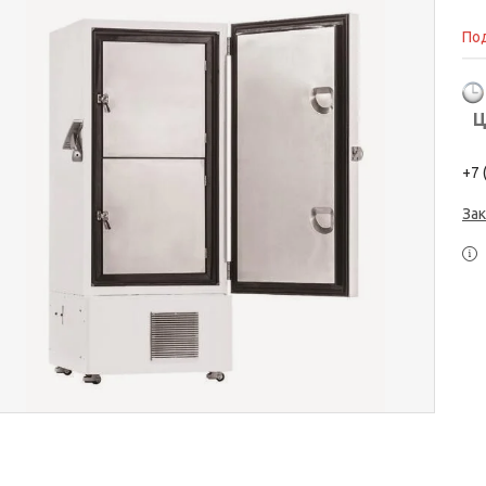
Под
Ц
+7 
Зак