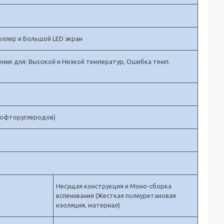
оллер и Большой
LED
экран
ение для: Высокой и Низкой температур, Ошибка темп.
рофторуглеродов
)
Несущая конструкция и Моно-сборка
вспенивания (Жесткая полиуретановая
изоляция, материал)