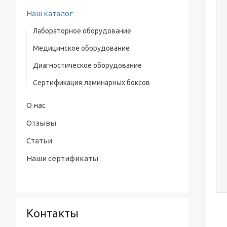
Наш каталог
Лабораторное оборудование
Медицинское оборудование
Водяная баня-термостат
Диагностическое оборудование
Низкотемпературные стерилизаторы
Сертификация ламинарных боксов
Ламинарные боксы
Системы очистки воды
О нас
Лабораторные инкубаторы
Отзывы
Сушильные шкафы
Статьи
Наши сертификаты
Центрифуги
Лабораторные печи
Дезинтегратор
Контакты
Автоклав