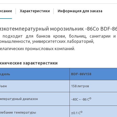
исание
Характеристики
Информация для заказа
изкотемпературный морозильник -86Со BDF-8
 подходит для банков крови, больниц, санитарии и 
омышленности, университетских лабораторий,
пелагических промысловых компаний.
хнические характеристики
одель
BDF-86V158
бъем
158 литров
о
мпературный диапазон
-40С ~ -86 С
о
лебание температуры
±0.1 С