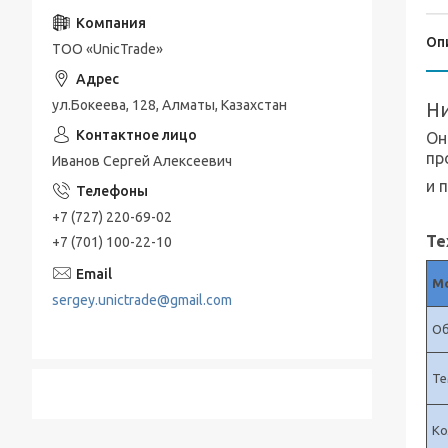
Морозильные камеры
Оп
Дозаторы
ТОО «UnicTrade»
Мешалки
ул.Бокеева, 128, Алматы, Казахстан
Н
Вытяжной шкаф
Он
Очистительное оборудование
пр
Иванов Сергей Алексеевич
и 
Амплификатор
+7 (727) 220-69-02
Лабораторный стенд
Те
+7 (701) 100-22-10
М
sergey.unictrade@gmail.com
О
Те
Ко