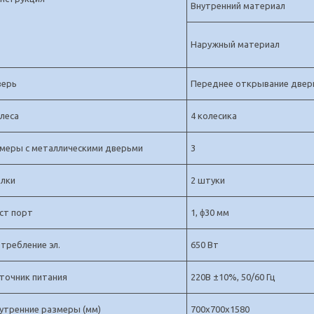
Внутренний материал
Наружный материал
ерь
Переднее открывание двери
леса
4 колесика
меры с металлическими дверьми
3
лки
2 штуки
ст порт
1, ϕ30 мм
требление эл.
650 Вт
точник питания
220В
±10%, 50/60 Гц
утренние размеры (мм)
700х700х1580