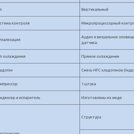
п
Вертикальный
стема контроля
Микропроцессорный контр
Аудио и визуальное оповещ
гнализация
датчика.
п охлаждения
Прямое охлаждение
адоген
Смесь
HFC
хладогенов
(
гид
мпрессор
1 штука
нденсер и испаритель
Изготовлены из меди
Структура
нструкция