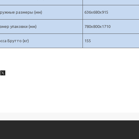
ружные размеры (мм)
636х680х915
змер упаковки (мм)
780х800х1710
сса Брутто (кг)
155