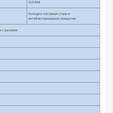
SUS304
Холодно-катанная сталь и
антибактериальное покрытие
 с засовом