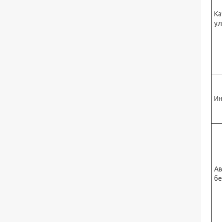
Ка
ул
И
Ав
бе