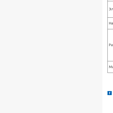
Эл
На
Ра
Ма