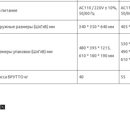
AC110 / 220V ± 10%,
AC11
 питание
50/60 Гц
50/6
ружные размеры (ШхГхВ) мм
340 * 350 * 640 мм
405 
530 
480 * 395 * 1215,
змеры упаковки (ШхГхВ) мм
490 
610 * 180 * 190 мм
610 
сса БРУТТО кг
40
55