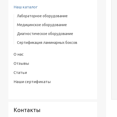
Наш каталог
Лабораторное оборудование
Медицинское оборудование
Водяная баня-термостат
Диагностическое оборудование
Низкотемпературные стерилизаторы
Сертификация ламинарных боксов
Ламинарные боксы
Системы очистки воды
О нас
Лабораторные инкубаторы
Отзывы
Сушильные шкафы
Статьи
Наши сертификаты
Центрифуги
Лабораторные печи
Дезинтегратор
Контакты
Автоклав