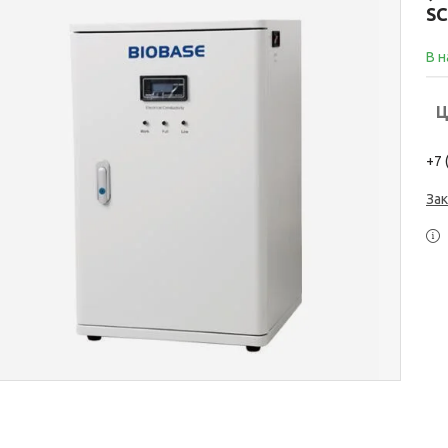
SC
В 
Ц
+7 
Зак