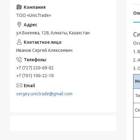
Морозильные камеры
Оп
Дозаторы
ТОО «UnicTrade»
Мешалки
ул.Бокеева, 128, Алматы, Казахстан
Си
Вытяжной шкаф
Ос
Очистительное оборудование
Иванов Сергей Алексеевич
1. 
Амплификатор
2.
+7 (727) 220-69-02
3.
Лабораторный стенд
+7 (701) 100-22-10
М
sergey.unictrade@gmail.com
Ти
Ск