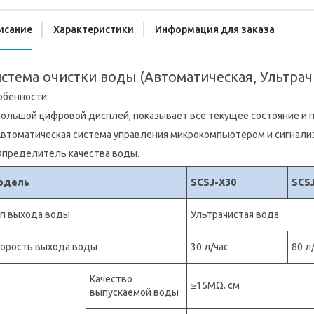
исание
Характеристики
Информация для заказа
стема очистки воды (Автоматическая, Ультрач
обенности:
Большой цифровой дисплей, показывает все текущее состояние и 
 Автоматическая система управления микрокомпьютером и сигнали
 Определитель качества воды.
одель
SCSJ-X30
SCS
п выхода воды
Ультрачистая вода
орость выхода воды
30 л/час
80 л
Качество
≥
15MΩ. см
выпускаемой воды