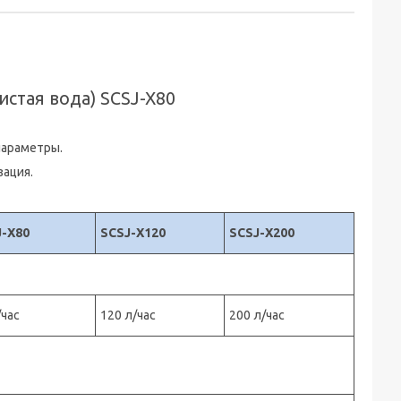
истая вода) SCSJ-X80
параметры.
зация.
J-X80
SCSJ-X120
SCSJ-X200
/час
120 л/час
200 л/час