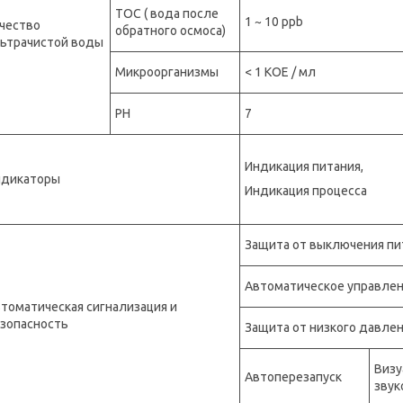
ТОС ( вода после
1 ~ 10 ppb
чество
обратного осмоса)
ьтрачистой воды
Микроорганизмы
< 1 КОЕ / мл
PH
7
Индикация питания,
ндикаторы
Индикация процесса
Защита от выключения пи
Автоматическое управле
томатическая сигнализация и
зопасность
Защита от низкого давле
Визу
Автоперезапуск
звук