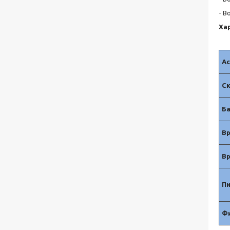
- В
Ха
Ас
Ск
Б
Вр
Вр
Пи
Ф