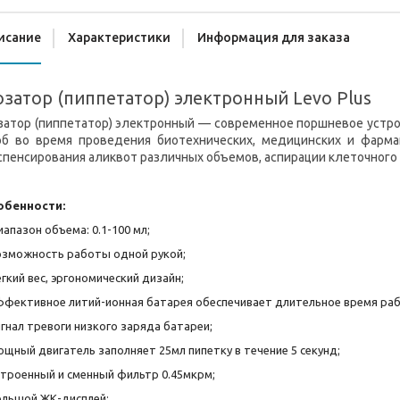
исание
Характеристики
Информация для заказа
затор (пиппетатор) электронный Levo Plus
затор (пиппетатор) электронный — современное поршневое устро
об во время проведения биотехнических, медицинских и фарма
пенсирования аликвот различных объемов, аспирации клеточного 
обенности:
иапазон объема: 0.1-100 мл;
озможность работы одной рукой;
егкий вес, эргономический дизайн;
ффективное литий-ионная батарея обеспечивает длительное время ра
игнал тревоги низкого заряда батареи;
ощный двигатель заполняет 25мл пипетку в течение 5 секунд;
строенный и сменный фильтр 0.45мкрм;
ольшой ЖК-дисплей;