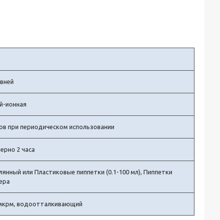
овней
й-ионная
сов при периодическом использовании
ерно 2 часа
лянный или Пластиковые пиппетки (0.1-100 мл), Пиппетки
ера
 мкрм, водоотталкивающий