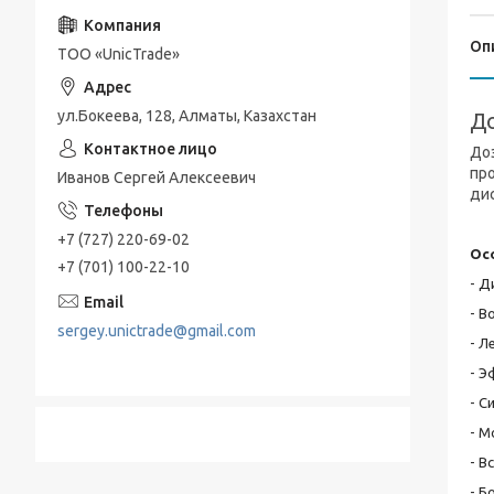
Морозильные камеры
Оп
Дозаторы
ТОО «UnicTrade»
Мешалки
ул.Бокеева, 128, Алматы, Казахстан
До
Вытяжной шкаф
До
Очистительное оборудование
пр
Иванов Сергей Алексеевич
дис
Амплификатор
+7 (727) 220-69-02
Лабораторный стенд
Ос
+7 (701) 100-22-10
- Д
- В
sergey.unictrade@gmail.com
- Л
- Э
- С
- М
- В
- Б