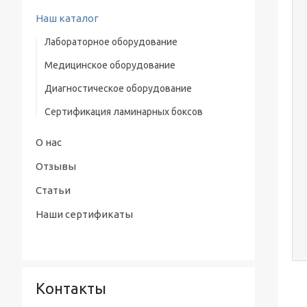
Наш каталог
Лабораторное оборудование
Медицинское оборудование
Водяная баня-термостат
Диагностическое оборудование
Низкотемпературные стерилизаторы
Сертификация ламинарных боксов
Ламинарные боксы
Системы очистки воды
О нас
Лабораторные инкубаторы
Отзывы
Сушильные шкафы
Статьи
Наши сертификаты
Центрифуги
Лабораторные печи
Дезинтегратор
Контакты
Автоклав