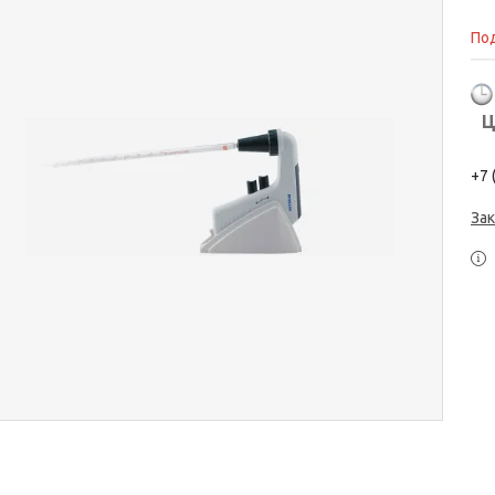
Под
Ц
+7 
Зак