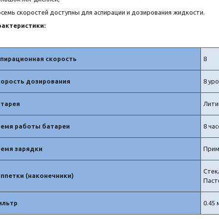
осемь скоростей доступны для аспирации и дозирования жидкости.
рактеристики:
пирационная скорость
8
орость дозирования
8 ур
атарея
Лити
емя работы батареи
8 ча
емя зарядки
Прим
Стек
ппетки (наконечники)
Паст
ильтр
0.45